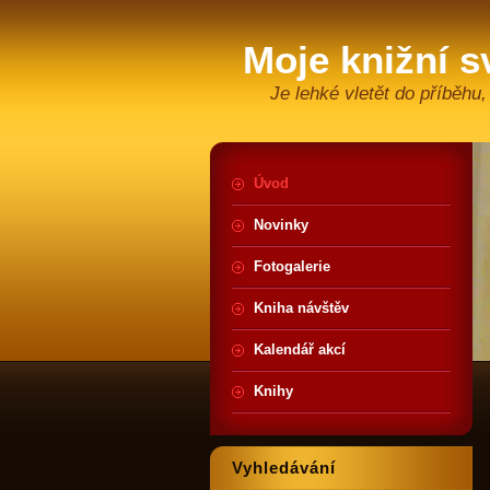
Moje knižní s
Je lehké vletět do příběhu,
Úvod
Novinky
Fotogalerie
Kniha návštěv
Kalendář akcí
Knihy
Vyhledávání