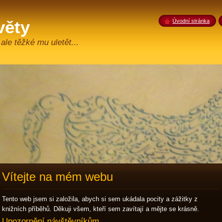
věty
Úvodní stránka
 ale těžké mu uletět...
Vítejte na mém webu
Tento web jsem si založila, abych si sem ukádala pocity a zážitky z
knižních příběhů. Děkuji všem, kteří sem zavítají a mějte se krásně.
Upozornění návštěvníkům