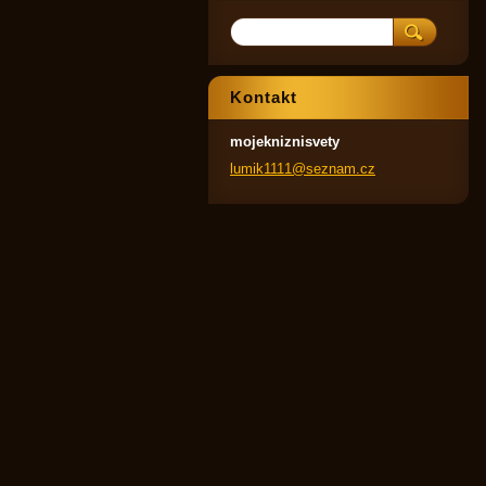
Kontakt
mojekniznisvety
lumik111
1@seznam
.cz